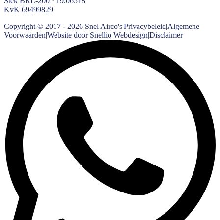
Stek BRL-200 · 19.06518
KvK
69499829
Copyright © 2017 -
2026
Snel Airco's
|
Privacybeleid
|
Algemene
Voorwaarden
|
Website door Snellio Webdesign
|
Disclaimer