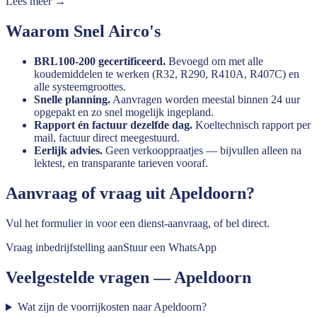
Lees meer →
Waarom Snel Airco's
BRL100-200 gecertificeerd.
Bevoegd om met alle
koudemiddelen te werken (R32, R290, R410A, R407C) en
alle systeemgroottes.
Snelle planning.
Aanvragen worden meestal binnen 24 uur
opgepakt en zo snel mogelijk ingepland.
Rapport én factuur dezelfde dag.
Koeltechnisch rapport per
mail, factuur direct meegestuurd.
Eerlijk advies.
Geen verkooppraatjes — bijvullen alleen na
lektest, en transparante tarieven vooraf.
Aanvraag of vraag uit
Apeldoorn
?
Vul het formulier in voor een dienst-aanvraag, of bel direct.
Vraag inbedrijfstelling aan
Stuur een WhatsApp
Veelgestelde vragen —
Apeldoorn
Wat zijn de voorrijkosten naar Apeldoorn?