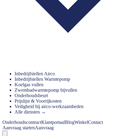
Inbedrijfstellen Airco
Inbedrijfstellen Warmtepomp
Koelgas vullen
Zwembadwarmtepomp bijvullen
Onderhoudsbeurt
Prijslijst & Voorrijkosten
Veiligheid bij airco-werkzaamheden
Alle diensten →
Onderhoudscontract
Klantportaal
Blog
Winkel
Contact
Aanvraag starten
Aanvraag