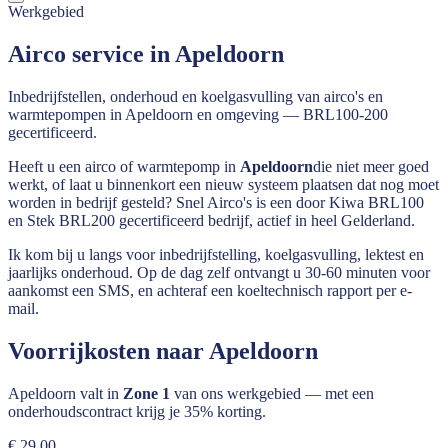
Werkgebied
Airco service in Apeldoorn
Inbedrijfstellen, onderhoud en koelgasvulling van airco's en
warmtepompen in Apeldoorn en omgeving — BRL100-200
gecertificeerd.
Heeft u een airco of warmtepomp in
Apeldoorn
die niet meer goed
werkt, of laat u binnenkort een nieuw systeem plaatsen dat nog moet
worden in bedrijf gesteld? Snel Airco's is een door Kiwa BRL100
en Stek BRL200 gecertificeerd bedrijf, actief in heel
Gelderland
.
Ik kom bij u langs voor inbedrijfstelling, koelgasvulling, lektest en
jaarlijks onderhoud. Op de dag zelf ontvangt u 30-60 minuten voor
aankomst een SMS, en achteraf een koeltechnisch rapport per e-
mail.
Voorrijkosten naar
Apeldoorn
Apeldoorn
valt in
Zone 1
van ons werkgebied — met een
onderhoudscontract krijg je 35% korting.
€ 29,00