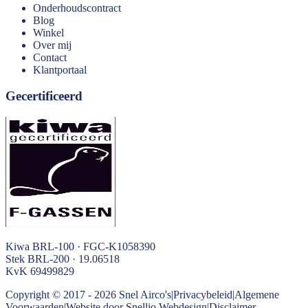
Onderhoudscontract
Blog
Winkel
Over mij
Contact
Klantportaal
Gecertificeerd
Kiwa BRL-100 · FGC-K1058390
Stek BRL-200 · 19.06518
KvK
69499829
Copyright © 2017 -
2026
Snel Airco's
|
Privacybeleid
|
Algemene
Voorwaarden
|
Website door Snellio Webdesign
|
Disclaimer