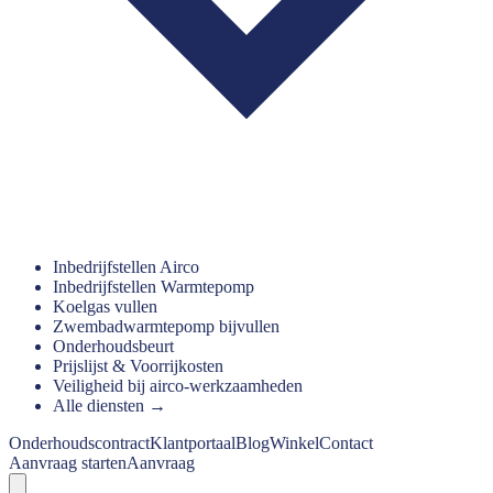
Inbedrijfstellen Airco
Inbedrijfstellen Warmtepomp
Koelgas vullen
Zwembadwarmtepomp bijvullen
Onderhoudsbeurt
Prijslijst & Voorrijkosten
Veiligheid bij airco-werkzaamheden
Alle diensten →
Onderhoudscontract
Klantportaal
Blog
Winkel
Contact
Aanvraag starten
Aanvraag