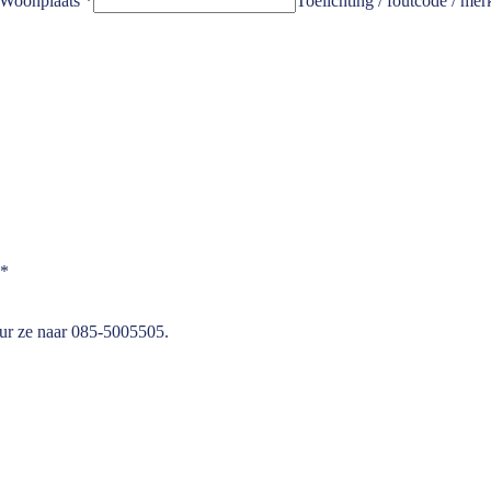
Woonplaats
*
Toelichting / foutcode / mer
*
ur ze naar 085-5005505
.