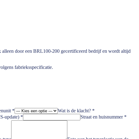
alleen door een BRL100-200 gecertificeerd bedrijf en wordt altijd
olgens fabrieksspecificatie.
enunit
*
Wat is de klacht?
*
S-update)
*
Straat en huisnummer
*