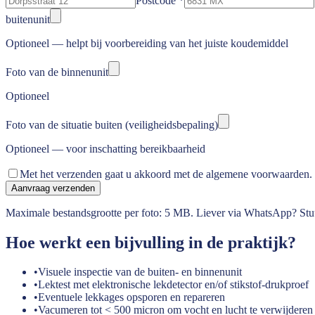
Postcode
*
buitenunit
Optioneel — helpt bij voorbereiding van het juiste koudemiddel
Foto van de binnenunit
Optioneel
Foto van de situatie buiten (veiligheidsbepaling)
Optioneel — voor inschatting bereikbaarheid
Met het verzenden gaat u akkoord met de algemene voorwaarden.
Aanvraag verzenden
Maximale bestandsgrootte per foto:
5
MB. Liever via WhatsApp?
Stu
Hoe werkt een bijvulling in de praktijk?
•
Visuele inspectie van de buiten- en binnenunit
•
Lektest met elektronische lekdetector en/of stikstof-drukproef
•
Eventuele lekkages opsporen en repareren
•
Vacumeren tot < 500 micron om vocht en lucht te verwijderen