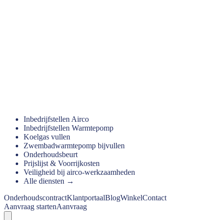
Inbedrijfstellen Airco
Inbedrijfstellen Warmtepomp
Koelgas vullen
Zwembadwarmtepomp bijvullen
Onderhoudsbeurt
Prijslijst & Voorrijkosten
Veiligheid bij airco-werkzaamheden
Alle diensten →
Onderhoudscontract
Klantportaal
Blog
Winkel
Contact
Aanvraag starten
Aanvraag