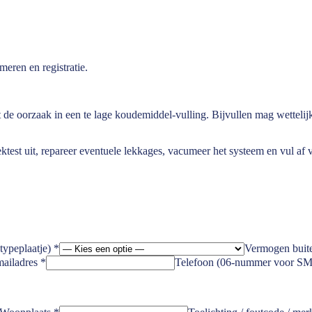
eren en registratie.
 oorzaak in een te lage koudemiddel-vulling. Bijvullen mag wettelijk 
ktest uit, repareer eventuele lekkages, vacumeer het systeem en vul af v
typeplaatje)
*
Vermogen buit
ailadres
*
Telefoon (06-nummer voor SM