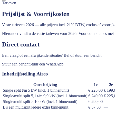
Tarieven
Prijslijst & Voorrijkosten
Vaste tarieven 2026 — alle prijzen incl. 21% BTW, exclusief voorrijk
Hieronder vindt u de vaste tarieven voor 2026. Voor combinaties met m
Direct contact
Een vraag of een afwijkende situatie? Bel of stuur een bericht.
Stuur een bericht
Stuur een WhatsApp
Inbedrijfstelling Airco
Omschrijving
1e
2e
Single split t/m 5 kW (incl. 1 binnenunit)
€ 225,00
€ 199,
Single/multi split 5,1 t/m 9,9 kW (incl. 1 binnenunit)
€ 249,00
€ 225,
Single/multi split > 10 kW (incl. 1 binnenunit)
€ 299,00
—
Bij een multisplit iedere extra binnenunit
€ 57,50
—