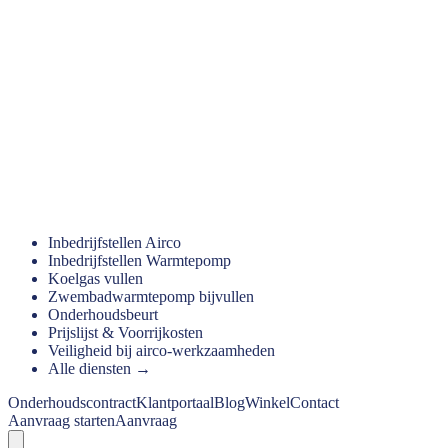
Inbedrijfstellen Airco
Inbedrijfstellen Warmtepomp
Koelgas vullen
Zwembadwarmtepomp bijvullen
Onderhoudsbeurt
Prijslijst & Voorrijkosten
Veiligheid bij airco-werkzaamheden
Alle diensten →
Onderhoudscontract
Klantportaal
Blog
Winkel
Contact
Aanvraag starten
Aanvraag