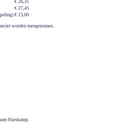
€ 26,35
€ 27,45
peling)
€ 15,00
rancier worden meegenomen.
laats Harskamp.