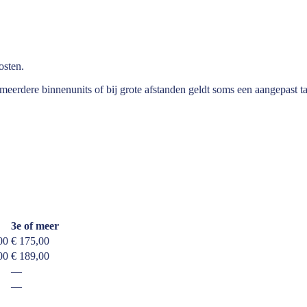
osten.
eerdere binnenunits of bij grote afstanden geldt soms een aangepast ta
3e of meer
00
€ 175,00
00
€ 189,00
—
—