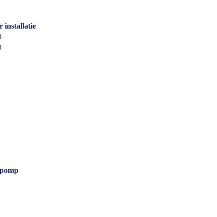
r installatie
0
0
epomp