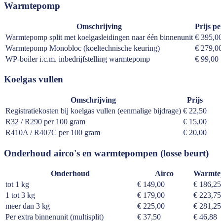
Warmtepomp
Omschrijving
Prijs pe
Warmtepomp split met koelgasleidingen naar één binnenunit
€ 395,0
Warmtepomp Monobloc (koeltechnische keuring)
€ 279,0
WP-boiler i.c.m. inbedrijfstelling warmtepomp
€ 99,00
Koelgas vullen
Omschrijving
Prijs
Registratiekosten bij koelgas vullen (eenmalige bijdrage)
€ 22,50
R32 / R290 per 100 gram
€ 15,00
R410A / R407C per 100 gram
€ 20,00
Onderhoud airco's en warmtepompen (losse beurt)
Onderhoud
Airco
Warmt
tot 1 kg
€ 149,00
€ 186,25
1 tot 3 kg
€ 179,00
€ 223,75
meer dan 3 kg
€ 225,00
€ 281,25
Per extra binnenunit (multisplit)
€ 37,50
€ 46,88