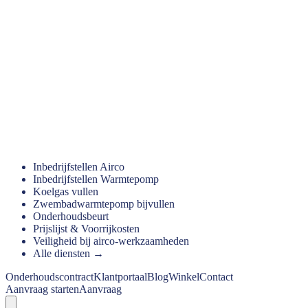
Inbedrijfstellen Airco
Inbedrijfstellen Warmtepomp
Koelgas vullen
Zwembadwarmtepomp bijvullen
Onderhoudsbeurt
Prijslijst & Voorrijkosten
Veiligheid bij airco-werkzaamheden
Alle diensten →
Onderhoudscontract
Klantportaal
Blog
Winkel
Contact
Aanvraag starten
Aanvraag