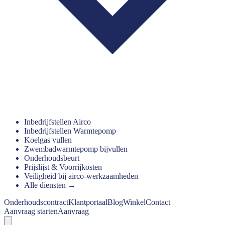
Inbedrijfstellen Airco
Inbedrijfstellen Warmtepomp
Koelgas vullen
Zwembadwarmtepomp bijvullen
Onderhoudsbeurt
Prijslijst & Voorrijkosten
Veiligheid bij airco-werkzaamheden
Alle diensten →
Onderhoudscontract
Klantportaal
Blog
Winkel
Contact
Aanvraag starten
Aanvraag