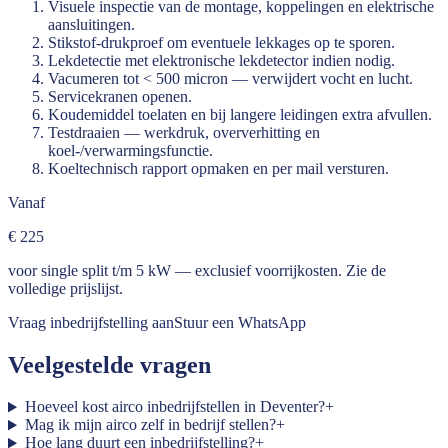
Visuele inspectie van de montage, koppelingen en elektrische
aansluitingen.
Stikstof-drukproef om eventuele lekkages op te sporen.
Lekdetectie met elektronische lekdetector indien nodig.
Vacumeren tot < 500 micron — verwijdert vocht en lucht.
Servicekranen openen.
Koudemiddel toelaten en bij langere leidingen extra afvullen.
Testdraaien — werkdruk, oververhitting en
koel-/verwarmingsfunctie.
Koeltechnisch rapport opmaken en per mail versturen.
Vanaf
€ 225
voor single split t/m 5 kW — exclusief voorrijkosten. Zie de
volledige prijslijst
.
Vraag inbedrijfstelling aan
Stuur een WhatsApp
Veelgestelde vragen
Hoeveel kost airco inbedrijfstellen in Deventer?
+
Mag ik mijn airco zelf in bedrijf stellen?
+
Hoe lang duurt een inbedrijfstelling?
+