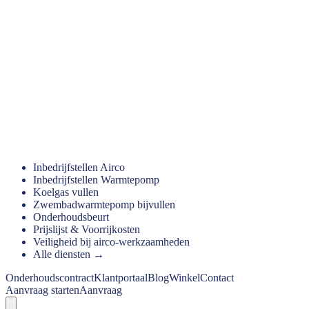
Inbedrijfstellen Airco
Inbedrijfstellen Warmtepomp
Koelgas vullen
Zwembadwarmtepomp bijvullen
Onderhoudsbeurt
Prijslijst & Voorrijkosten
Veiligheid bij airco-werkzaamheden
Alle diensten →
Onderhoudscontract
Klantportaal
Blog
Winkel
Contact
Aanvraag starten
Aanvraag