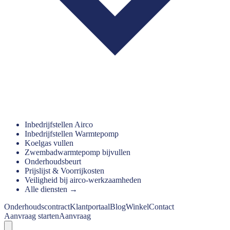
Inbedrijfstellen Airco
Inbedrijfstellen Warmtepomp
Koelgas vullen
Zwembadwarmtepomp bijvullen
Onderhoudsbeurt
Prijslijst & Voorrijkosten
Veiligheid bij airco-werkzaamheden
Alle diensten →
Onderhoudscontract
Klantportaal
Blog
Winkel
Contact
Aanvraag starten
Aanvraag