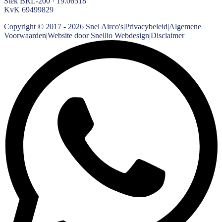
Stek BRL-200 · 19.06518
KvK
69499829
Copyright © 2017 -
2026
Snel Airco's
|
Privacybeleid
|
Algemene
Voorwaarden
|
Website door Snellio Webdesign
|
Disclaimer