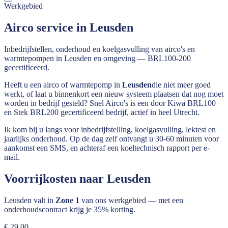
Werkgebied
Airco service in Leusden
Inbedrijfstellen, onderhoud en koelgasvulling van airco's en
warmtepompen in Leusden en omgeving — BRL100-200
gecertificeerd.
Heeft u een airco of warmtepomp in
Leusden
die niet meer goed
werkt, of laat u binnenkort een nieuw systeem plaatsen dat nog moet
worden in bedrijf gesteld? Snel Airco's is een door Kiwa BRL100
en Stek BRL200 gecertificeerd bedrijf, actief in heel
Utrecht
.
Ik kom bij u langs voor inbedrijfstelling, koelgasvulling, lektest en
jaarlijks onderhoud. Op de dag zelf ontvangt u 30-60 minuten voor
aankomst een SMS, en achteraf een koeltechnisch rapport per e-
mail.
Voorrijkosten naar
Leusden
Leusden
valt in
Zone 1
van ons werkgebied — met een
onderhoudscontract krijg je 35% korting.
€ 29,00