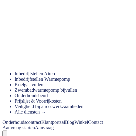
Inbedrijfstellen Airco
Inbedrijfstellen Warmtepomp
Koelgas vullen
Zwembadwarmtepomp bijvullen
Onderhoudsbeurt
Prijslijst & Voorrijkosten
Veiligheid bij airco-werkzaamheden
Alle diensten →
Onderhoudscontract
Klantportaal
Blog
Winkel
Contact
Aanvraag starten
Aanvraag