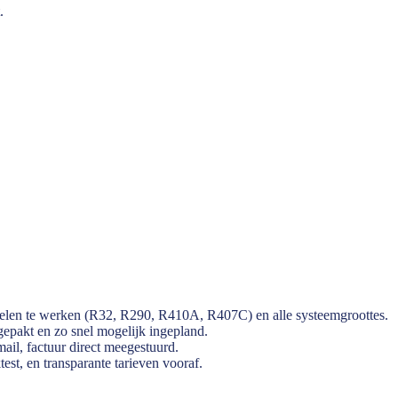
.
len te werken (R32, R290, R410A, R407C) en alle systeemgroottes.
pakt en zo snel mogelijk ingepland.
ail, factuur direct meegestuurd.
est, en transparante tarieven vooraf.