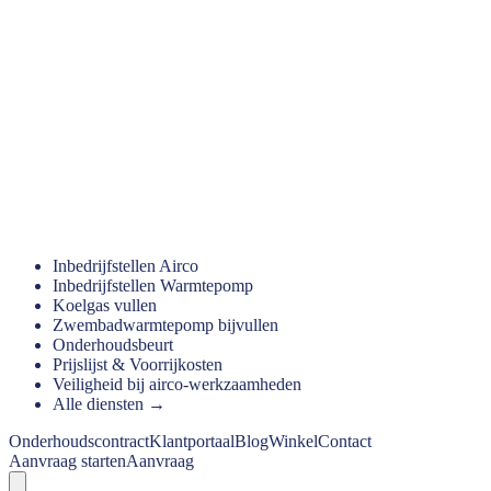
Inbedrijfstellen Airco
Inbedrijfstellen Warmtepomp
Koelgas vullen
Zwembadwarmtepomp bijvullen
Onderhoudsbeurt
Prijslijst & Voorrijkosten
Veiligheid bij airco-werkzaamheden
Alle diensten →
Onderhoudscontract
Klantportaal
Blog
Winkel
Contact
Aanvraag starten
Aanvraag