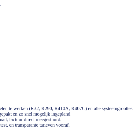
.
len te werken (R32, R290, R410A, R407C) en alle systeemgroottes.
pakt en zo snel mogelijk ingepland.
ail, factuur direct meegestuurd.
est, en transparante tarieven vooraf.