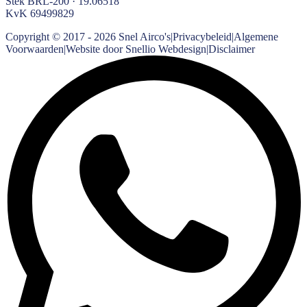
Stek BRL-200 · 19.06518
KvK
69499829
Copyright © 2017 -
2026
Snel Airco's
|
Privacybeleid
|
Algemene
Voorwaarden
|
Website door Snellio Webdesign
|
Disclaimer