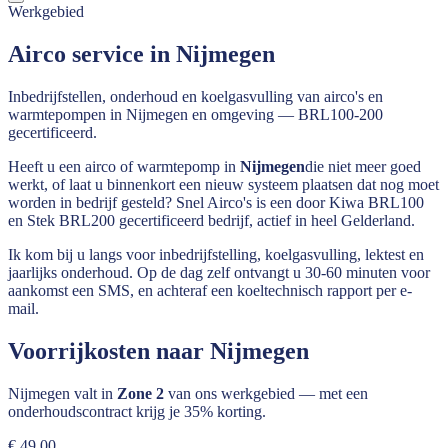
Werkgebied
Airco service in Nijmegen
Inbedrijfstellen, onderhoud en koelgasvulling van airco's en
warmtepompen in Nijmegen en omgeving — BRL100-200
gecertificeerd.
Heeft u een airco of warmtepomp in
Nijmegen
die niet meer goed
werkt, of laat u binnenkort een nieuw systeem plaatsen dat nog moet
worden in bedrijf gesteld? Snel Airco's is een door Kiwa BRL100
en Stek BRL200 gecertificeerd bedrijf, actief in heel
Gelderland
.
Ik kom bij u langs voor inbedrijfstelling, koelgasvulling, lektest en
jaarlijks onderhoud. Op de dag zelf ontvangt u 30-60 minuten voor
aankomst een SMS, en achteraf een koeltechnisch rapport per e-
mail.
Voorrijkosten naar
Nijmegen
Nijmegen
valt in
Zone 2
van ons werkgebied — met een
onderhoudscontract krijg je 35% korting.
€ 49,00