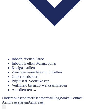
Inbedrijfstellen Airco
Inbedrijfstellen Warmtepomp
Koelgas vullen
Zwembadwarmtepomp bijvullen
Onderhoudsbeurt
Prijslijst & Voorrijkosten
Veiligheid bij airco-werkzaamheden
Alle diensten →
Onderhoudscontract
Klantportaal
Blog
Winkel
Contact
Aanvraag starten
Aanvraag