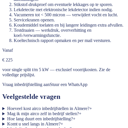
Stikstof-drukproef om eventuele lekkages op te sporen.
Lekdetectie met elektronische lekdetector indien nodig.
Vacumeren tot < 500 micron — verwijdert vocht en lucht.
Servicekranen openen.
Koudemiddel toelaten en bij langere leidingen extra afvullen.
Testdraaien — werkdruk, oververhitting en
koel-/verwarmingsfunctie.
Koeltechnisch rapport opmaken en per mail versturen.
Vanaf
€ 225
voor single split t/m 5 kW — exclusief voorrijkosten. Zie de
volledige prijslijst
.
Vraag inbedrijfstelling aan
Stuur een WhatsApp
Veelgestelde vragen
Hoeveel kost airco inbedrijfstellen in Almere?
+
Mag ik mijn airco zelf in bedrijf stellen?
+
Hoe lang duurt een inbedrijfstelling?
+
Komt u snel langs in Almere?
+