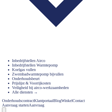
Inbedrijfstellen Airco
Inbedrijfstellen Warmtepomp
Koelgas vullen
Zwembadwarmtepomp bijvullen
Onderhoudsbeurt
Prijslijst & Voorrijkosten
Veiligheid bij airco-werkzaamheden
Alle diensten →
Onderhoudscontract
Klantportaal
Blog
Winkel
Contact
Aanvraag starten
Aanvraag