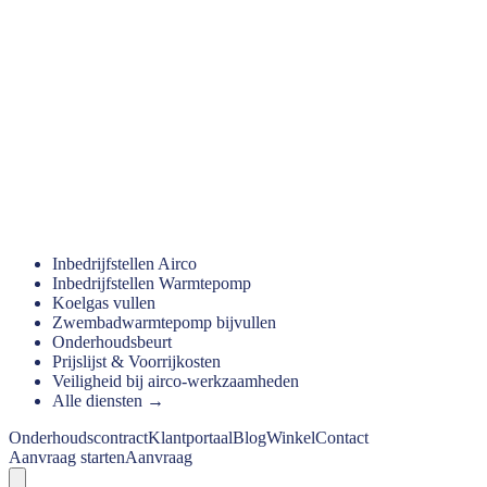
Inbedrijfstellen Airco
Inbedrijfstellen Warmtepomp
Koelgas vullen
Zwembadwarmtepomp bijvullen
Onderhoudsbeurt
Prijslijst & Voorrijkosten
Veiligheid bij airco-werkzaamheden
Alle diensten →
Onderhoudscontract
Klantportaal
Blog
Winkel
Contact
Aanvraag starten
Aanvraag