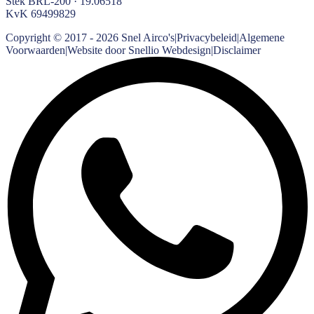
Stek BRL-200 · 19.06518
KvK
69499829
Copyright © 2017 -
2026
Snel Airco's
|
Privacybeleid
|
Algemene
Voorwaarden
|
Website door Snellio Webdesign
|
Disclaimer