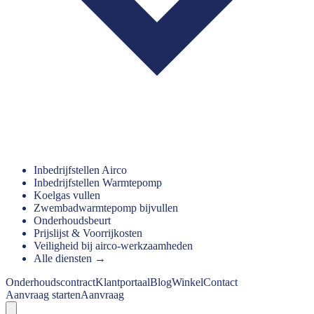
Inbedrijfstellen Airco
Inbedrijfstellen Warmtepomp
Koelgas vullen
Zwembadwarmtepomp bijvullen
Onderhoudsbeurt
Prijslijst & Voorrijkosten
Veiligheid bij airco-werkzaamheden
Alle diensten →
Onderhoudscontract
Klantportaal
Blog
Winkel
Contact
Aanvraag starten
Aanvraag