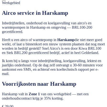
Werkgebied
Airco service in Harskamp
Inbedrijfstellen, onderhoud en koelgasvulling van airco's en
warmtepompen in Harskamp en omgeving — BRL100-200
gecertificeerd.
Heeft u een airco of warmtepomp in
Harskamp
die niet meer goed
werkt, of laat u binnenkort een nieuw systeem plaatsen dat nog moet
worden in bedrijf gesteld? Snel Airco's is een door Kiwa BRL100
en Stek BRL200 gecertificeerd bedrijf, actief in heel
Gelderland
.
Ik kom bij u langs voor inbedrijfstelling, koelgasvulling, lektest en
jaarlijks onderhoud. Op de dag zelf ontvangt u 30-60 minuten voor
aankomst een SMS, en achteraf een koeltechnisch rapport per e-
mail.
Voorrijkosten naar
Harskamp
Harskamp
valt in
Zone 1
van ons werkgebied — met een
onderhoudscontract krijg je 35% korting.
€ 29,00