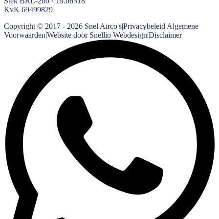
Stek BRL-200 · 19.06518
KvK
69499829
Copyright © 2017 -
2026
Snel Airco's
|
Privacybeleid
|
Algemene
Voorwaarden
|
Website door Snellio Webdesign
|
Disclaimer