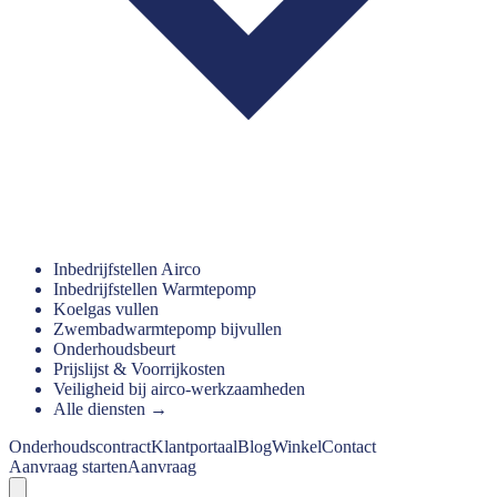
Inbedrijfstellen Airco
Inbedrijfstellen Warmtepomp
Koelgas vullen
Zwembadwarmtepomp bijvullen
Onderhoudsbeurt
Prijslijst & Voorrijkosten
Veiligheid bij airco-werkzaamheden
Alle diensten →
Onderhoudscontract
Klantportaal
Blog
Winkel
Contact
Aanvraag starten
Aanvraag