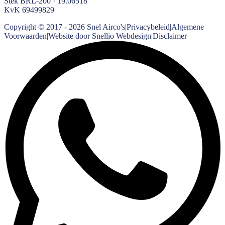
Stek BRL-200 · 19.06518
KvK
69499829
Copyright © 2017 -
2026
Snel Airco's
|
Privacybeleid
|
Algemene
Voorwaarden
|
Website door Snellio Webdesign
|
Disclaimer