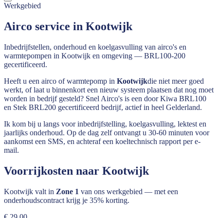
Werkgebied
Airco service in Kootwijk
Inbedrijfstellen, onderhoud en koelgasvulling van airco's en
warmtepompen in Kootwijk en omgeving — BRL100-200
gecertificeerd.
Heeft u een airco of warmtepomp in
Kootwijk
die niet meer goed
werkt, of laat u binnenkort een nieuw systeem plaatsen dat nog moet
worden in bedrijf gesteld? Snel Airco's is een door Kiwa BRL100
en Stek BRL200 gecertificeerd bedrijf, actief in heel
Gelderland
.
Ik kom bij u langs voor inbedrijfstelling, koelgasvulling, lektest en
jaarlijks onderhoud. Op de dag zelf ontvangt u 30-60 minuten voor
aankomst een SMS, en achteraf een koeltechnisch rapport per e-
mail.
Voorrijkosten naar
Kootwijk
Kootwijk
valt in
Zone 1
van ons werkgebied — met een
onderhoudscontract krijg je 35% korting.
€ 29,00