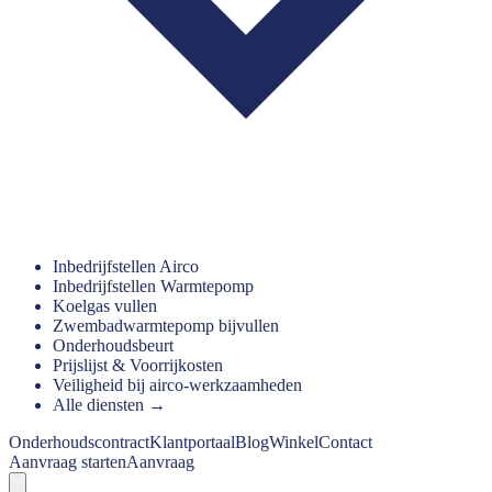
Inbedrijfstellen Airco
Inbedrijfstellen Warmtepomp
Koelgas vullen
Zwembadwarmtepomp bijvullen
Onderhoudsbeurt
Prijslijst & Voorrijkosten
Veiligheid bij airco-werkzaamheden
Alle diensten →
Onderhoudscontract
Klantportaal
Blog
Winkel
Contact
Aanvraag starten
Aanvraag